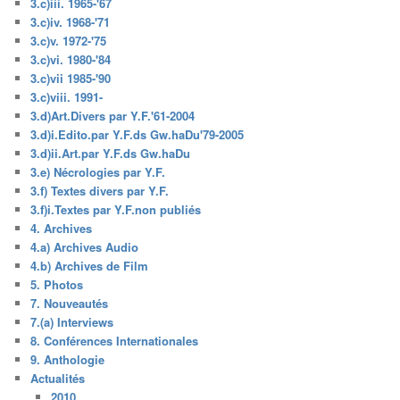
3.c)iii. 1965-'67
3.c)iv. 1968-'71
3.c)v. 1972-'75
3.c)vi. 1980-'84
3.c)vii 1985-'90
3.c)viii. 1991-
3.d)Art.Divers par Y.F.'61-2004
3.d)i.Edito.par Y.F.ds Gw.haDu'79-2005
3.d)ii.Art.par Y.F.ds Gw.haDu
3.e) Nécrologies par Y.F.
3.f) Textes divers par Y.F.
3.f)i.Textes par Y.F.non publiés
4. Archives
4.a) Archives Audio
4.b) Archives de Film
5. Photos
7. Nouveautés
7.(a) Interviews
8. Conférences Internationales
9. Anthologie
Actualités
2010