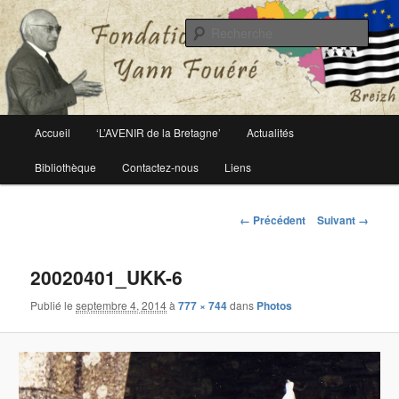
Le site officiel de la fondation Yann Fouéré
Rech
Fondation Yann Fouéré
Menu
Accueil
‘L’AVENIR de la Bretagne’
Actualités
Aller
principal
Bibliothèque
Contactez-nous
Liens
au
contenu
Navigation
← Précédent
Suivant →
des
principal
images
20020401_UKK-6
Publié le
septembre 4, 2014
à
777 × 744
dans
Photos