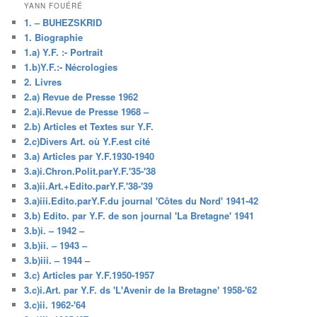
YANN FOUÉRÉ
1. – BUHEZSKRID
1. Biographie
1.a) Y.F. :- Portrait
1.b)Y.F.:- Nécrologies
2. Livres
2.a) Revue de Presse 1962
2.a)i.Revue de Presse 1968 –
2.b) Articles et Textes sur Y.F.
2.c)Divers Art. où Y.F.est cité
3.a) Articles par Y.F.1930-1940
3.a)i.Chron.Polit.parY.F.'35-'38
3.a)ii.Art.+Edito.parY.F.'38-'39
3.a)iii.Edito.parY.F.du journal 'Côtes du Nord' 1941-42
3.b) Edito. par Y.F. de son journal 'La Bretagne' 1941
3.b)i. – 1942 –
3.b)ii. – 1943 –
3.b)iii. – 1944 –
3.c) Articles par Y.F.1950-1957
3.c)i.Art. par Y.F. ds 'L'Avenir de la Bretagne' 1958-'62
3.c)ii. 1962-'64