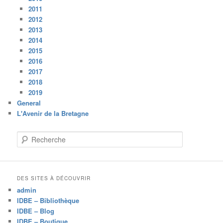
2011
2012
2013
2014
2015
2016
2017
2018
2019
General
L'Avenir de la Bretagne
R
e
c
h
e
DES SITES À DÉCOUVRIR
r
admin
c
IDBE – Bibliothèque
h
IDBE – Blog
e
IDBE – Boutique