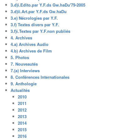
3.d)i.Edito.par Y.F.ds Gw.haDu'79-2005
3.d)ii.Art.par Y.F.ds Gw.haDu
3.e) Nécrologies par Y.F.
3.f) Textes divers par Y.F.
3.f)i.Textes par Y.F.non publiés
4. Archives
4.a) Archives Audio
4.b) Archives de Film
5. Photos
7. Nouveautés
7.(a) Interviews
8. Conférences Internationales
9. Anthologie
Actualités
2010
2011
2012
2013
2014
2015
2016