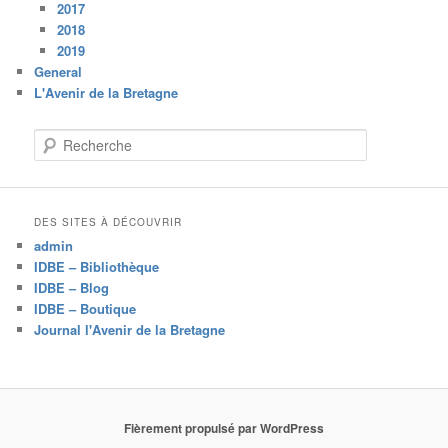
2017
2018
2019
General
L'Avenir de la Bretagne
R
e
c
h
e
DES SITES À DÉCOUVRIR
r
admin
c
IDBE – Bibliothèque
h
IDBE – Blog
e
IDBE – Boutique
Journal l'Avenir de la Bretagne
Fièrement propulsé par WordPress