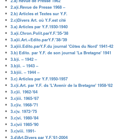
2.a) Revue de Presse 1962
2.a)i.Revue de Presse 1968 –
2.b) Articles et Textes sur Y.F.
2.c)Divers Art. où Y.F.est cité
3.a) Articles par Y.F.1930-1940
3.a)i.Chron.Polit.parY.F.'35-'38
3.a)ii.Art.+Edito.parY.F.'38-'39
3.a)iii.Edito.parY.F.du journal 'Côtes du Nord' 1941-42
3.b) Edito. par Y.F. de son journal 'La Bretagne' 1941
3.b)i. – 1942 –
3.b)ii. – 1943 –
3.b)iii. – 1944 –
3.c) Articles par Y.F.1950-1957
3.c)i.Art. par Y.F. ds 'L'Avenir de la Bretagne' 1958-'62
3.c)ii. 1962-'64
3.c)iii. 1965-'67
3.c)iv. 1968-'71
3.c)v. 1972-'75
3.c)vi. 1980-'84
3.c)vii 1985-'90
3.c)viii. 1991-
3.d)Art.Divers par Y.F.'61-2004