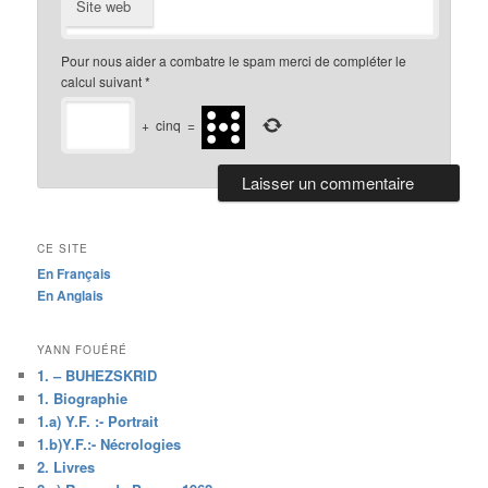
Site web
Pour nous aider a combatre le spam merci de compléter le
calcul suivant
*
+
cinq
=
CE SITE
En Français
En Anglais
YANN FOUÉRÉ
1. – BUHEZSKRID
1. Biographie
1.a) Y.F. :- Portrait
1.b)Y.F.:- Nécrologies
2. Livres