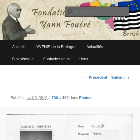
Le site officiel de la fondation Yann Fouéré
Rech
Fondation Yann Fouéré
Menu
Accueil
‘L’AVENIR de la Bretagne’
Actualités
Aller
principal
Bibliothèque
Contactez-nous
Liens
au
contenu
Navigation
← Précédent
Suivant →
des
principal
images
Publié le
avril 3, 2010
à
700 × 490
dans
Photos