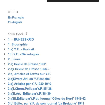
CE SITE
En Français
En Anglais
YANN FOUÉRÉ
1. – BUHEZSKRID
1. Biographie
1.a) Y.F. :- Portrait
1.b)Y.F.:- Nécrologies
2. Livres
2.a) Revue de Presse 1962
2.a)i.Revue de Presse 1968 –
2.b) Articles et Textes sur Y.F.
2.c)Divers Art. où Y.F.est cité
3.a) Articles par Y.F.1930-1940
3.a)i.Chron.Polit.parY.F.'35-'38
3.a)ii.Art.+Edito.parY.F.'38-'39
3.a)iii.Edito.parY.F.du journal 'Côtes du Nord' 1941-42
3.b) Edito. par Y.F. de son journal 'La Bretagne' 1941