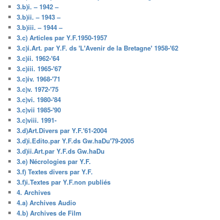
3.b)i. – 1942 –
3.b)ii. – 1943 –
3.b)iii. – 1944 –
3.c) Articles par Y.F.1950-1957
3.c)i.Art. par Y.F. ds 'L'Avenir de la Bretagne' 1958-'62
3.c)ii. 1962-'64
3.c)iii. 1965-'67
3.c)iv. 1968-'71
3.c)v. 1972-'75
3.c)vi. 1980-'84
3.c)vii 1985-'90
3.c)viii. 1991-
3.d)Art.Divers par Y.F.'61-2004
3.d)i.Edito.par Y.F.ds Gw.haDu'79-2005
3.d)ii.Art.par Y.F.ds Gw.haDu
3.e) Nécrologies par Y.F.
3.f) Textes divers par Y.F.
3.f)i.Textes par Y.F.non publiés
4. Archives
4.a) Archives Audio
4.b) Archives de Film