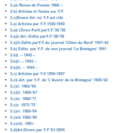
2.a)i.Revue de Presse 1968 –
2.b) Articles et Textes sur Y.F.
2.c)Divers Art. où Y.F.est cité
3.a) Articles par Y.F.1930-1940
3.a)i.Chron.Polit.parY.F.'35-'38
3.a)ii.Art.+Edito.parY.F.'38-'39
3.a)iii.Edito.parY.F.du journal 'Côtes du Nord' 1941-42
3.b) Edito. par Y.F. de son journal 'La Bretagne' 1941
3.b)i. – 1942 –
3.b)ii. – 1943 –
3.b)iii. – 1944 –
3.c) Articles par Y.F.1950-1957
3.c)i.Art. par Y.F. ds 'L'Avenir de la Bretagne' 1958-'62
3.c)ii. 1962-'64
3.c)iii. 1965-'67
3.c)iv. 1968-'71
3.c)v. 1972-'75
3.c)vi. 1980-'84
3.c)vii 1985-'90
3.c)viii. 1991-
3.d)Art.Divers par Y.F.'61-2004