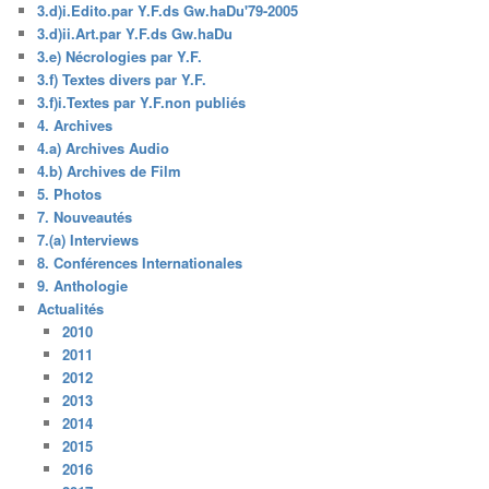
3.d)i.Edito.par Y.F.ds Gw.haDu'79-2005
3.d)ii.Art.par Y.F.ds Gw.haDu
3.e) Nécrologies par Y.F.
3.f) Textes divers par Y.F.
3.f)i.Textes par Y.F.non publiés
4. Archives
4.a) Archives Audio
4.b) Archives de Film
5. Photos
7. Nouveautés
7.(a) Interviews
8. Conférences Internationales
9. Anthologie
Actualités
2010
2011
2012
2013
2014
2015
2016