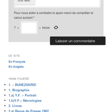
Site web
Pour nous aider a combatre le spam merci de compléter le
calcul suivant
*
7
+
=
treize
CE SITE
En Français
En Anglais
YANN FOUÉRÉ
1. – BUHEZSKRID
1. Biographie
1.a) Y.F. :- Portrait
1.b)Y.F.:- Nécrologies
2. Livres
2.a) Revue de Presse 1962