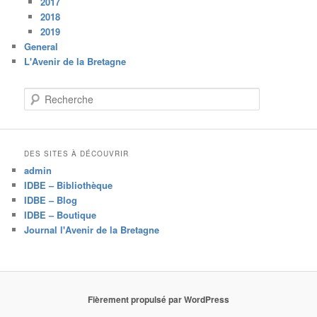
2017
2018
2019
General
L'Avenir de la Bretagne
R
e
c
h
e
DES SITES À DÉCOUVRIR
r
admin
c
IDBE – Bibliothèque
h
IDBE – Blog
e
IDBE – Boutique
Journal l'Avenir de la Bretagne
Fièrement propulsé par WordPress