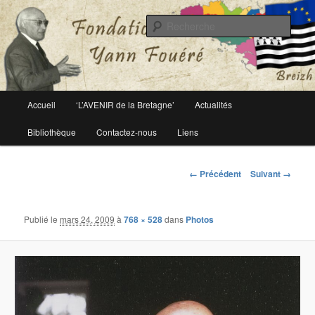
Le site officiel de la fondation Yann Fouéré
Rech
Fondation Yann Fouéré
Menu
Accueil
‘L’AVENIR de la Bretagne’
Actualités
Aller
principal
Bibliothèque
Contactez-nous
Liens
au
contenu
Navigation
← Précédent
Suivant →
des
principal
images
Publié le
mars 24, 2009
à
768 × 528
dans
Photos