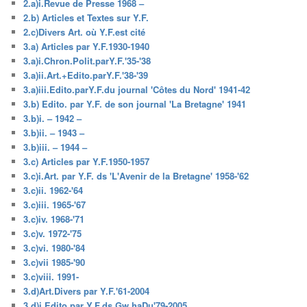
2.a)i.Revue de Presse 1968 –
2.b) Articles et Textes sur Y.F.
2.c)Divers Art. où Y.F.est cité
3.a) Articles par Y.F.1930-1940
3.a)i.Chron.Polit.parY.F.'35-'38
3.a)ii.Art.+Edito.parY.F.'38-'39
3.a)iii.Edito.parY.F.du journal 'Côtes du Nord' 1941-42
3.b) Edito. par Y.F. de son journal 'La Bretagne' 1941
3.b)i. – 1942 –
3.b)ii. – 1943 –
3.b)iii. – 1944 –
3.c) Articles par Y.F.1950-1957
3.c)i.Art. par Y.F. ds 'L'Avenir de la Bretagne' 1958-'62
3.c)ii. 1962-'64
3.c)iii. 1965-'67
3.c)iv. 1968-'71
3.c)v. 1972-'75
3.c)vi. 1980-'84
3.c)vii 1985-'90
3.c)viii. 1991-
3.d)Art.Divers par Y.F.'61-2004
3.d)i.Edito.par Y.F.ds Gw.haDu'79-2005