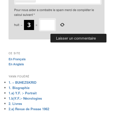
Pour nous aider a combatre le spam merci de compléter le
calcul suivant
*
huit
−
=
CE SITE
En Français
En Anglais
YANN FOUÉRÉ
1. – BUHEZSKRID
1. Biographie
1.a) Y.F. :- Portrait
1.b)Y.F.:- Nécrologies
2. Livres
2.a) Revue de Presse 1962