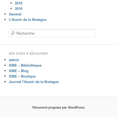
2018
2019
General
L'Avenir de la Bretagne
R
e
c
h
e
DES SITES À DÉCOUVRIR
r
admin
c
IDBE – Bibliothèque
h
IDBE – Blog
e
IDBE – Boutique
Journal l'Avenir de la Bretagne
Fièrement propulsé par WordPress