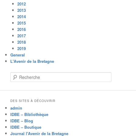
2012
2013
2014
2015
2016
2017
2018
2019
General
L'Avenir de la Bretagne
R
e
c
h
e
DES SITES À DÉCOUVRIR
r
admin
c
IDBE – Bibliothèque
h
IDBE – Blog
e
IDBE – Boutique
Journal l'Avenir de la Bretagne