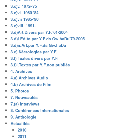
3.c)v. 1972-'75
3.c)vi. 1980-'84
3.c)vii 1985-'90
3.c)viii. 1991-
3.d)Art.Divers par Y.F.'61-2004
3.d)i.Edito.par Y.F.ds Gw.haDu'79-2005
3.d)ii.Art.par Y.F.ds Gw.haDu
3.e) Nécrologies par Y.F.
3.f) Textes divers par Y.F.
3.f)i.Textes par Y.F.non publiés
4. Archives
4.a) Archives Audio
4.b) Archives de Film
5. Photos
7. Nouveautés
7.(a) Interviews
8. Conférences Internationales
9. Anthologie
Actualités
2010
2011