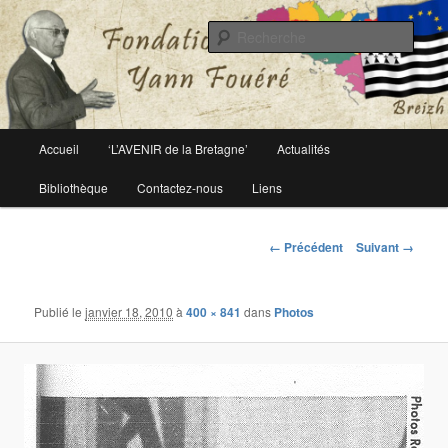
Le site officiel de la fondation Yann Fouéré
Rech
Fondation Yann Fouéré
Menu
Accueil
‘L’AVENIR de la Bretagne’
Actualités
Aller
principal
Bibliothèque
Contactez-nous
Liens
au
contenu
Navigation
← Précédent
Suivant →
des
principal
images
Publié le
janvier 18, 2010
à
400 × 841
dans
Photos