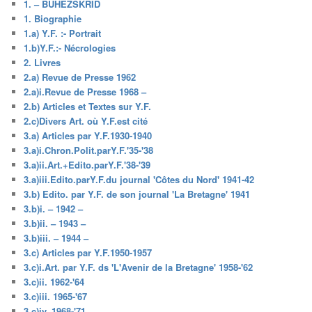
1. – BUHEZSKRID
1. Biographie
1.a) Y.F. :- Portrait
1.b)Y.F.:- Nécrologies
2. Livres
2.a) Revue de Presse 1962
2.a)i.Revue de Presse 1968 –
2.b) Articles et Textes sur Y.F.
2.c)Divers Art. où Y.F.est cité
3.a) Articles par Y.F.1930-1940
3.a)i.Chron.Polit.parY.F.'35-'38
3.a)ii.Art.+Edito.parY.F.'38-'39
3.a)iii.Edito.parY.F.du journal 'Côtes du Nord' 1941-42
3.b) Edito. par Y.F. de son journal 'La Bretagne' 1941
3.b)i. – 1942 –
3.b)ii. – 1943 –
3.b)iii. – 1944 –
3.c) Articles par Y.F.1950-1957
3.c)i.Art. par Y.F. ds 'L'Avenir de la Bretagne' 1958-'62
3.c)ii. 1962-'64
3.c)iii. 1965-'67
3.c)iv. 1968-'71