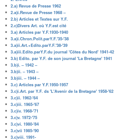
2.a) Revue de Presse 1962
2.a)i.Revue de Presse 1968 –
2.b) Articles et Textes sur Y.F.
2.c)Divers Art. où Y.F.est cité
3.a) Articles par Y.F.1930-1940
3.a)i.Chron.Polit.parY.F.'35-'38
3.a)ii.Art.+Edito.parY.F.'38-'39
3.a)iii.Edito.parY.F.du journal 'Côtes du Nord' 1941-42
3.b) Edito. par Y.F. de son journal 'La Bretagne' 1941
3.b)i. – 1942 –
3.b)ii. – 1943 –
3.b)iii. – 1944 –
3.c) Articles par Y.F.1950-1957
3.c)i.Art. par Y.F. ds 'L'Avenir de la Bretagne' 1958-'62
3.c)ii. 1962-'64
3.c)iii. 1965-'67
3.c)iv. 1968-'71
3.c)v. 1972-'75
3.c)vi. 1980-'84
3.c)vii 1985-'90
3.c)viii. 1991-