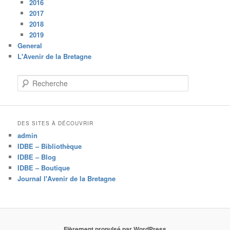
2016
2017
2018
2019
General
L'Avenir de la Bretagne
R
e
c
h
e
DES SITES À DÉCOUVRIR
r
admin
c
IDBE – Bibliothèque
h
IDBE – Blog
e
IDBE – Boutique
Journal l'Avenir de la Bretagne
Fièrement propulsé par WordPress