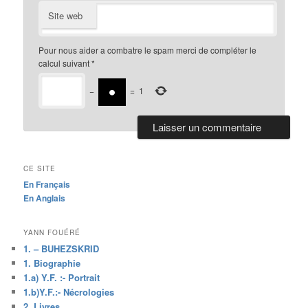
Site web
Pour nous aider a combatre le spam merci de compléter le
calcul suivant
*
−
=
1
CE SITE
En Français
En Anglais
YANN FOUÉRÉ
1. – BUHEZSKRID
1. Biographie
1.a) Y.F. :- Portrait
1.b)Y.F.:- Nécrologies
2. Livres