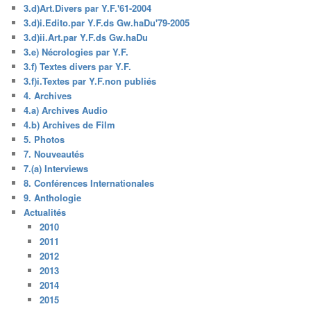
3.d)Art.Divers par Y.F.'61-2004
3.d)i.Edito.par Y.F.ds Gw.haDu'79-2005
3.d)ii.Art.par Y.F.ds Gw.haDu
3.e) Nécrologies par Y.F.
3.f) Textes divers par Y.F.
3.f)i.Textes par Y.F.non publiés
4. Archives
4.a) Archives Audio
4.b) Archives de Film
5. Photos
7. Nouveautés
7.(a) Interviews
8. Conférences Internationales
9. Anthologie
Actualités
2010
2011
2012
2013
2014
2015