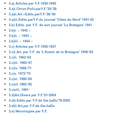
3.a) Articles par Y.F.1930-1940
3.a)i.Chron.Polit.parY.F.'35-'38
3.a)ii.Art.+Edito.parY.F.'38-'39
3.a)iii.Edito.parY.F.du journal 'Côtes du Nord' 1941-42
3.b) Edito. par Y.F. de son journal 'La Bretagne' 1941
3.b)i. – 1942 –
3.b)ii. – 1943 –
3.b)iii. – 1944 –
3.c) Articles par Y.F.1950-1957
3.c)i.Art. par Y.F. ds 'L'Avenir de la Bretagne' 1958-'62
3.c)ii. 1962-'64
3.c)iii. 1965-'67
3.c)iv. 1968-'71
3.c)v. 1972-'75
3.c)vi. 1980-'84
3.c)vii 1985-'90
3.c)viii. 1991-
3.d)Art.Divers par Y.F.'61-2004
3.d)i.Edito.par Y.F.ds Gw.haDu'79-2005
3.d)ii.Art.par Y.F.ds Gw.haDu
3.e) Nécrologies par Y.F.