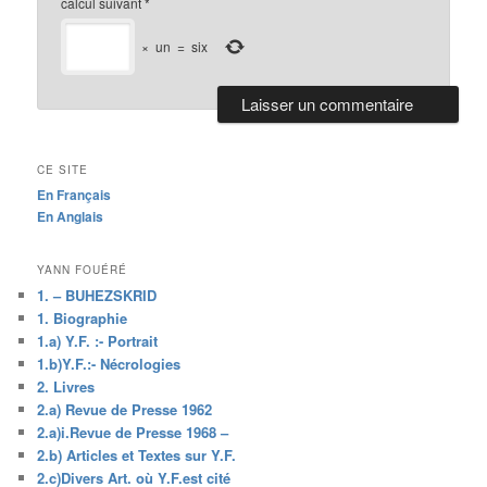
calcul suivant
*
×
un
=
six
CE SITE
En Français
En Anglais
YANN FOUÉRÉ
1. – BUHEZSKRID
1. Biographie
1.a) Y.F. :- Portrait
1.b)Y.F.:- Nécrologies
2. Livres
2.a) Revue de Presse 1962
2.a)i.Revue de Presse 1968 –
2.b) Articles et Textes sur Y.F.
2.c)Divers Art. où Y.F.est cité