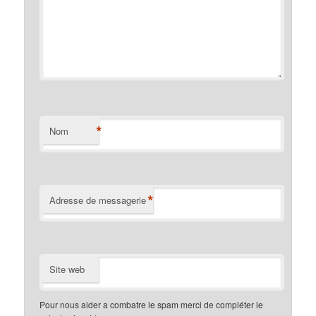
*
Nom
*
Adresse de messagerie
Site web
Pour nous aider a combatre le spam merci de compléter le