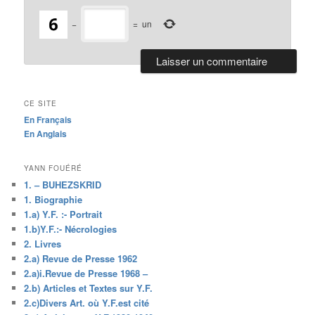
−
=
un
CE SITE
En Français
En Anglais
YANN FOUÉRÉ
1. – BUHEZSKRID
1. Biographie
1.a) Y.F. :- Portrait
1.b)Y.F.:- Nécrologies
2. Livres
2.a) Revue de Presse 1962
2.a)i.Revue de Presse 1968 –
2.b) Articles et Textes sur Y.F.
2.c)Divers Art. où Y.F.est cité