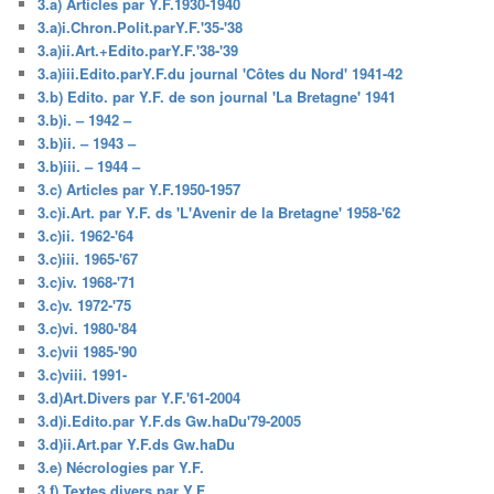
3.a) Articles par Y.F.1930-1940
3.a)i.Chron.Polit.parY.F.'35-'38
3.a)ii.Art.+Edito.parY.F.'38-'39
3.a)iii.Edito.parY.F.du journal 'Côtes du Nord' 1941-42
3.b) Edito. par Y.F. de son journal 'La Bretagne' 1941
3.b)i. – 1942 –
3.b)ii. – 1943 –
3.b)iii. – 1944 –
3.c) Articles par Y.F.1950-1957
3.c)i.Art. par Y.F. ds 'L'Avenir de la Bretagne' 1958-'62
3.c)ii. 1962-'64
3.c)iii. 1965-'67
3.c)iv. 1968-'71
3.c)v. 1972-'75
3.c)vi. 1980-'84
3.c)vii 1985-'90
3.c)viii. 1991-
3.d)Art.Divers par Y.F.'61-2004
3.d)i.Edito.par Y.F.ds Gw.haDu'79-2005
3.d)ii.Art.par Y.F.ds Gw.haDu
3.e) Nécrologies par Y.F.
3.f) Textes divers par Y.F.