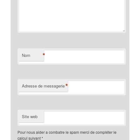
*
Nom
*
Adresse de messagerie
Site web
Pour nous aider a combatre le spam merci de compléter le
calcul suivant
*