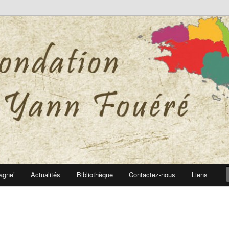
 Yann Fouéré
nn Fouéré
agne’
Actualités
Bibliothèque
Contactez-nous
Liens