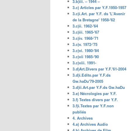
3.b)iii. – 1944 –
3.c) Articles par Y.F.1950-1957
3.c)i.Art. par Y.F. ds 'L'Avenir
de la Bretagne' 1958-'62
3.c)ii. 1962-'64
3.c)iii. 1965-'67
3.c)iv. 1968-'71
3.c)v. 1972-'75
3.c)vi. 1980-'84
3.c)vii 1985-'90
3.c)viii. 1991-
3.d)Art.Divers par Y.F.'61-2004
3.d)i.Edito.par Y.F.ds
Gw.haDu'79-2005
3.d)ii.Art.par Y.F.ds Gw.haDu
3.e) Nécrologies par Y.F.
3.f) Textes divers par Y.F.
3.f)i.Textes par Y.F.non
publiés
4. Archives
4.a) Archives Audio
4.b) Archives de Film