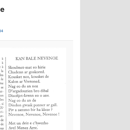
images
de
04