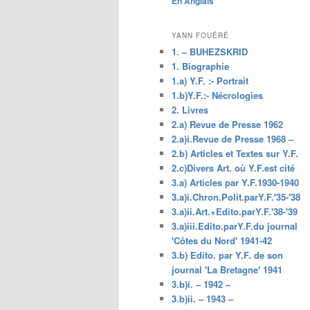
En Anglais
principal
YANN FOUÉRÉ
1. – BUHEZSKRID
1. Biographie
1.a) Y.F. :- Portrait
1.b)Y.F.:- Nécrologies
2. Livres
2.a) Revue de Presse 1962
2.a)i.Revue de Presse 1968 –
2.b) Articles et Textes sur Y.F.
2.c)Divers Art. où Y.F.est cité
3.a) Articles par Y.F.1930-1940
3.a)i.Chron.Polit.parY.F.'35-'38
3.a)ii.Art.+Edito.parY.F.'38-'39
3.a)iii.Edito.parY.F.du journal
'Côtes du Nord' 1941-42
3.b) Edito. par Y.F. de son
journal 'La Bretagne' 1941
3.b)i. – 1942 –
3.b)ii. – 1943 –