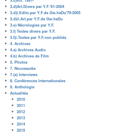
3.c)viii. 1991-
3.d)Art.Divers par Y.F.'61-2004
3.d)i.Edito.par Y.F.ds Gw.haDu'79-2005
3.d)ii.Art.par Y.F.ds Gw.haDu
3.e) Nécrologies par Y.F.
3.f) Textes divers par Y.F.
3.f)i.Textes par Y.F.non publiés
4. Archives
4.a) Archives Audio
4.b) Archives de Film
5. Photos
7. Nouveautés
7.(a) Interviews
8. Conférences Internationales
9. Anthologie
Actualités
2010
2011
2012
2013
2014
2015