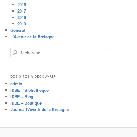
2016
2017
2018
2019
General
L'Avenir de la Bretagne
R
e
c
h
e
DES SITES À DÉCOUVRIR
r
admin
c
IDBE – Bibliothèque
h
IDBE – Blog
e
IDBE – Boutique
Journal l'Avenir de la Bretagne