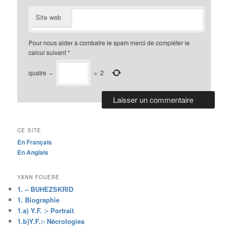
Site web
Pour nous aider a combatre le spam merci de compléter le
calcul suivant
*
quatre
−
=
2
CE SITE
En Français
En Anglais
YANN FOUÉRÉ
1. – BUHEZSKRID
1. Biographie
1.a) Y.F. :- Portrait
1.b)Y.F.:- Nécrologies