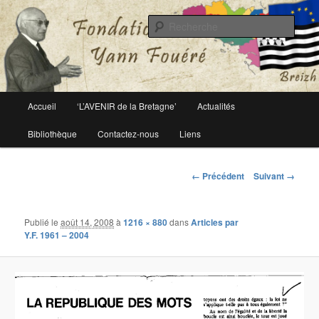
Le site officiel de la fondation Yann Fouéré
Rech
Fondation Yann Fouéré
Menu
Accueil
‘L’AVENIR de la Bretagne’
Actualités
Aller
principal
Bibliothèque
Contactez-nous
Liens
au
contenu
Navigation
← Précédent
Suivant →
des
principal
images
Publié le
août 14, 2008
à
1216 × 880
dans
Articles par
Y.F. 1961 – 2004