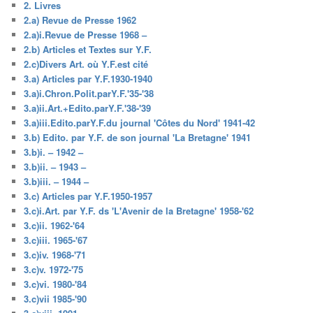
2. Livres
2.a) Revue de Presse 1962
2.a)i.Revue de Presse 1968 –
2.b) Articles et Textes sur Y.F.
2.c)Divers Art. où Y.F.est cité
3.a) Articles par Y.F.1930-1940
3.a)i.Chron.Polit.parY.F.'35-'38
3.a)ii.Art.+Edito.parY.F.'38-'39
3.a)iii.Edito.parY.F.du journal 'Côtes du Nord' 1941-42
3.b) Edito. par Y.F. de son journal 'La Bretagne' 1941
3.b)i. – 1942 –
3.b)ii. – 1943 –
3.b)iii. – 1944 –
3.c) Articles par Y.F.1950-1957
3.c)i.Art. par Y.F. ds 'L'Avenir de la Bretagne' 1958-'62
3.c)ii. 1962-'64
3.c)iii. 1965-'67
3.c)iv. 1968-'71
3.c)v. 1972-'75
3.c)vi. 1980-'84
3.c)vii 1985-'90