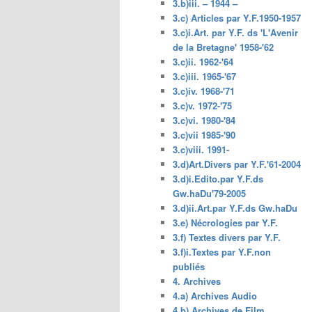
3.b)iii. – 1944 –
3.c) Articles par Y.F.1950-1957
3.c)i.Art. par Y.F. ds 'L'Avenir
de la Bretagne' 1958-'62
3.c)ii. 1962-'64
3.c)iii. 1965-'67
3.c)iv. 1968-'71
3.c)v. 1972-'75
3.c)vi. 1980-'84
3.c)vii 1985-'90
3.c)viii. 1991-
3.d)Art.Divers par Y.F.'61-2004
3.d)i.Edito.par Y.F.ds
Gw.haDu'79-2005
3.d)ii.Art.par Y.F.ds Gw.haDu
3.e) Nécrologies par Y.F.
3.f) Textes divers par Y.F.
3.f)i.Textes par Y.F.non
publiés
4. Archives
4.a) Archives Audio
4.b) Archives de Film