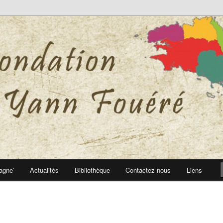
 Yann Fouéré
nn Fouéré
agne’
Actualités
Bibliothèque
Contactez-nous
Liens