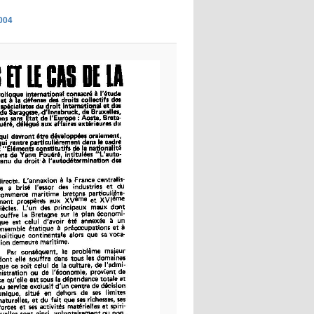
images
2004