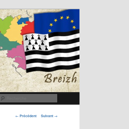
Recherche
Navigation
← Précédent
Suivant →
des