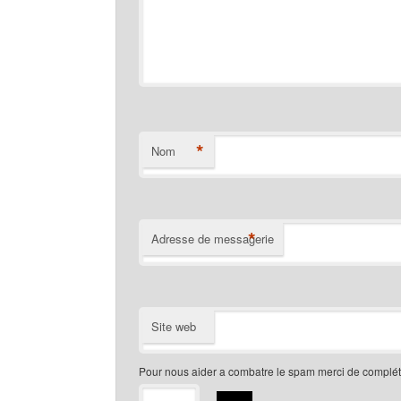
*
Nom
*
Adresse de messagerie
Site web
Pour nous aider a combatre le spam merci de compléte