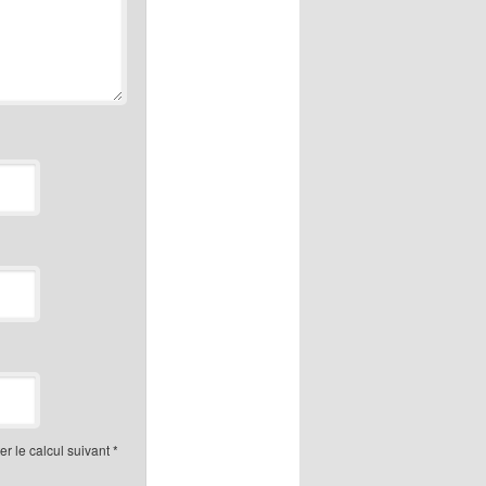
r le calcul suivant
*