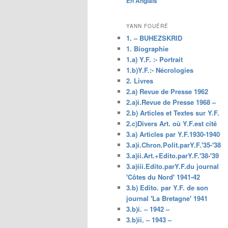
En Anglais
principal
YANN FOUÉRÉ
1. – BUHEZSKRID
1. Biographie
1.a) Y.F. :- Portrait
1.b)Y.F.:- Nécrologies
2. Livres
2.a) Revue de Presse 1962
2.a)i.Revue de Presse 1968 –
2.b) Articles et Textes sur Y.F.
2.c)Divers Art. où Y.F.est cité
3.a) Articles par Y.F.1930-1940
3.a)i.Chron.Polit.parY.F.'35-'38
3.a)ii.Art.+Edito.parY.F.'38-'39
3.a)iii.Edito.parY.F.du journal
'Côtes du Nord' 1941-42
3.b) Edito. par Y.F. de son
journal 'La Bretagne' 1941
3.b)i. – 1942 –
3.b)ii. – 1943 –