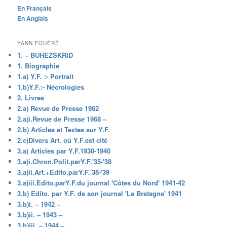
En Français
En Anglais
YANN FOUÉRÉ
1. – BUHEZSKRID
1. Biographie
1.a) Y.F. :- Portrait
1.b)Y.F.:- Nécrologies
2. Livres
2.a) Revue de Presse 1962
2.a)i.Revue de Presse 1968 –
2.b) Articles et Textes sur Y.F.
2.c)Divers Art. où Y.F.est cité
3.a) Articles par Y.F.1930-1940
3.a)i.Chron.Polit.parY.F.'35-'38
3.a)ii.Art.+Edito.parY.F.'38-'39
3.a)iii.Edito.parY.F.du journal 'Côtes du Nord' 1941-42
3.b) Edito. par Y.F. de son journal 'La Bretagne' 1941
3.b)i. – 1942 –
3.b)ii. – 1943 –
3.b)iii. – 1944 –