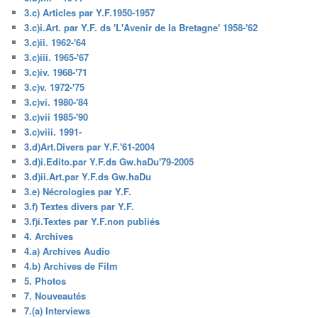
3.c) Articles par Y.F.1950-1957
3.c)i.Art. par Y.F. ds 'L'Avenir de la Bretagne' 1958-'62
3.c)ii. 1962-'64
3.c)iii. 1965-'67
3.c)iv. 1968-'71
3.c)v. 1972-'75
3.c)vi. 1980-'84
3.c)vii 1985-'90
3.c)viii. 1991-
3.d)Art.Divers par Y.F.'61-2004
3.d)i.Edito.par Y.F.ds Gw.haDu'79-2005
3.d)ii.Art.par Y.F.ds Gw.haDu
3.e) Nécrologies par Y.F.
3.f) Textes divers par Y.F.
3.f)i.Textes par Y.F.non publiés
4. Archives
4.a) Archives Audio
4.b) Archives de Film
5. Photos
7. Nouveautés
7.(a) Interviews