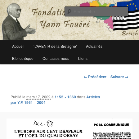
Le site officiel de la fondation Yann Fouéré
Rech
Fondation Yann Fouéré
Menu
Accueil
‘L’AVENIR de la Bretagne’
Actualités
Aller
principal
Bibliothèque
Contactez-nous
Liens
au
contenu
Navigation
← Précédent
Suivant →
des
principal
images
Publié le
mars 17, 2009
à
1152 × 1360
dans
Articles
par Y.F. 1961 – 2004