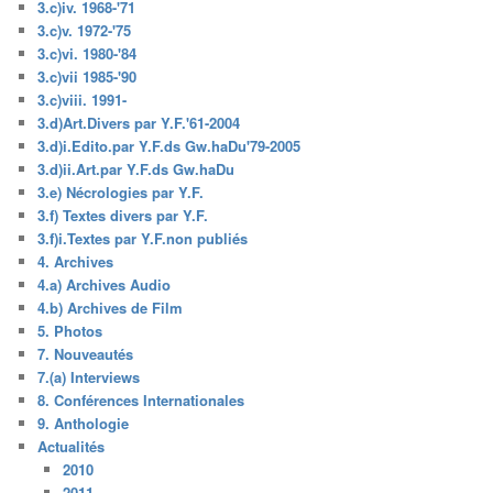
3.c)iv. 1968-'71
3.c)v. 1972-'75
3.c)vi. 1980-'84
3.c)vii 1985-'90
3.c)viii. 1991-
3.d)Art.Divers par Y.F.'61-2004
3.d)i.Edito.par Y.F.ds Gw.haDu'79-2005
3.d)ii.Art.par Y.F.ds Gw.haDu
3.e) Nécrologies par Y.F.
3.f) Textes divers par Y.F.
3.f)i.Textes par Y.F.non publiés
4. Archives
4.a) Archives Audio
4.b) Archives de Film
5. Photos
7. Nouveautés
7.(a) Interviews
8. Conférences Internationales
9. Anthologie
Actualités
2010
2011