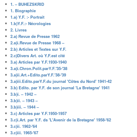
1. – BUHEZSKRID
1. Biographie
1.a) Y.F. :- Portrait
1.b)Y.F.:- Nécrologies
2. Livres
2.a) Revue de Presse 1962
2.a)i.Revue de Presse 1968 –
2.b) Articles et Textes sur Y.F.
2.c)Divers Art. où Y.F.est cité
3.a) Articles par Y.F.1930-1940
3.a)i.Chron.Polit.parY.F.'35-'38
3.a)ii.Art.+Edito.parY.F.'38-'39
3.a)iii.Edito.parY.F.du journal 'Côtes du Nord' 1941-42
3.b) Edito. par Y.F. de son journal 'La Bretagne' 1941
3.b)i. – 1942 –
3.b)ii. – 1943 –
3.b)iii. – 1944 –
3.c) Articles par Y.F.1950-1957
3.c)i.Art. par Y.F. ds 'L'Avenir de la Bretagne' 1958-'62
3.c)ii. 1962-'64
3.c)iii. 1965-'67