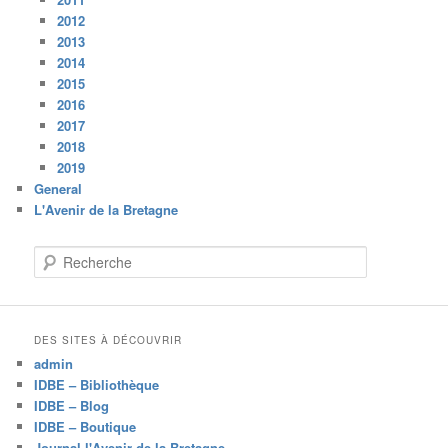
2012
2013
2014
2015
2016
2017
2018
2019
General
L'Avenir de la Bretagne
R
e
c
h
e
DES SITES À DÉCOUVRIR
r
admin
c
IDBE – Bibliothèque
h
IDBE – Blog
e
IDBE – Boutique
Journal l'Avenir de la Bretagne