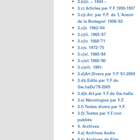
3.b)iii. – 1944 –
3.c) Articles par Y.F.1950-1957
3.c)i.Art. par Y.F. ds 'L'Avenir
de la Bretagne' 1958-'62
3.c)ii. 1962-'64
3.c)iii. 1965-'67
3.c)iv. 1968-'71
3.c)v. 1972-'75
3.c)vi. 1980-'84
3.c)vii 1985-'90
3.c)viii. 1991-
3.d)Art.Divers par Y.F.'61-2004
3.d)i.Edito.par Y.F.ds
Gw.haDu'79-2005
3.d)ii.Art.par Y.F.ds Gw.haDu
3.e) Nécrologies par Y.F.
3.f) Textes divers par Y.F.
3.f)i.Textes par Y.F.non
publiés
4. Archives
4.a) Archives Audio
4.b) Archives de Film