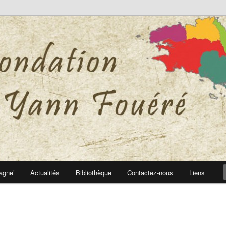
 Yann Fouéré
nn Fouéré
agne’
Actualités
Bibliothèque
Contactez-nous
Liens