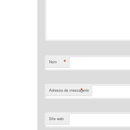
*
Nom
*
Adresse de messagerie
Site web