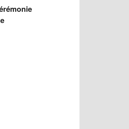
articles
cérémonie
ne