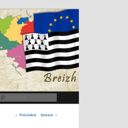
Recherche
Navigation
←
Précédent
Suivant
→
des