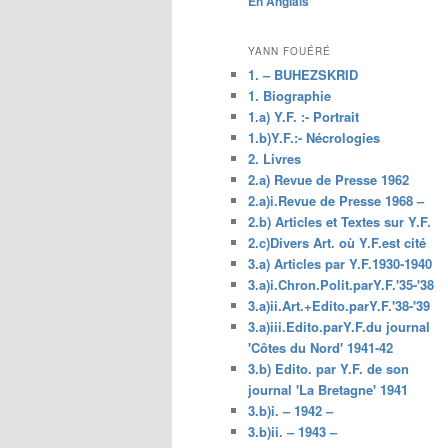
En Anglais
principal
YANN FOUÉRÉ
1. – BUHEZSKRID
1. Biographie
1.a) Y.F. :- Portrait
1.b)Y.F.:- Nécrologies
2. Livres
2.a) Revue de Presse 1962
2.a)i.Revue de Presse 1968 –
2.b) Articles et Textes sur Y.F.
2.c)Divers Art. où Y.F.est cité
3.a) Articles par Y.F.1930-1940
3.a)i.Chron.Polit.parY.F.'35-'38
3.a)ii.Art.+Edito.parY.F.'38-'39
3.a)iii.Edito.parY.F.du journal
'Côtes du Nord' 1941-42
3.b) Edito. par Y.F. de son
journal 'La Bretagne' 1941
3.b)i. – 1942 –
3.b)ii. – 1943 –