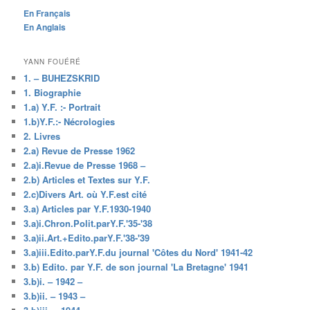
En Français
En Anglais
YANN FOUÉRÉ
1. – BUHEZSKRID
1. Biographie
1.a) Y.F. :- Portrait
1.b)Y.F.:- Nécrologies
2. Livres
2.a) Revue de Presse 1962
2.a)i.Revue de Presse 1968 –
2.b) Articles et Textes sur Y.F.
2.c)Divers Art. où Y.F.est cité
3.a) Articles par Y.F.1930-1940
3.a)i.Chron.Polit.parY.F.'35-'38
3.a)ii.Art.+Edito.parY.F.'38-'39
3.a)iii.Edito.parY.F.du journal 'Côtes du Nord' 1941-42
3.b) Edito. par Y.F. de son journal 'La Bretagne' 1941
3.b)i. – 1942 –
3.b)ii. – 1943 –