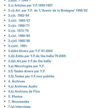
3.b)iii. – 1944 –
3.c) Articles par Y.F.1950-1957
3.c)i.Art. par Y.F. ds 'L'Avenir de la Bretagne' 1958-'62
3.c)ii. 1962-'64
3.c)iii. 1965-'67
3.c)iv. 1968-'71
3.c)v. 1972-'75
3.c)vi. 1980-'84
3.c)vii 1985-'90
3.c)viii. 1991-
3.d)Art.Divers par Y.F.'61-2004
3.d)i.Edito.par Y.F.ds Gw.haDu'79-2005
3.d)ii.Art.par Y.F.ds Gw.haDu
3.e) Nécrologies par Y.F.
3.f) Textes divers par Y.F.
3.f)i.Textes par Y.F.non publiés
4. Archives
4.a) Archives Audio
4.b) Archives de Film
5. Photos
7. Nouveautés
7.(a) Interviews