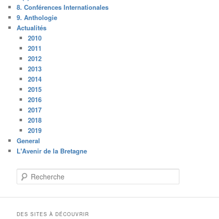
8. Conférences Internationales
9. Anthologie
Actualités
2010
2011
2012
2013
2014
2015
2016
2017
2018
2019
General
L'Avenir de la Bretagne
R
e
c
h
e
DES SITES À DÉCOUVRIR