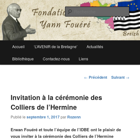
Le site officiel de la fondation Yann Fouéré
Rech
Fondation Yann Fouéré
Menu
Accueil
‘L’AVENIR de la Bretagne’
Actualités
Aller
principal
Bibliothèque
Contactez-nous
Liens
au
contenu
Navigation
←
Précédent
Suivant
→
des
principal
articles
Invitation à la cérémonie des
Colliers de l’Hermine
Publié le
septembre 1, 2017
par
Rozenn
Erwan Fouéré et toute l’équipe de l’IDBE ont le plaisir de
vous inviter à la cérémonie des Colliers de l’Hermine