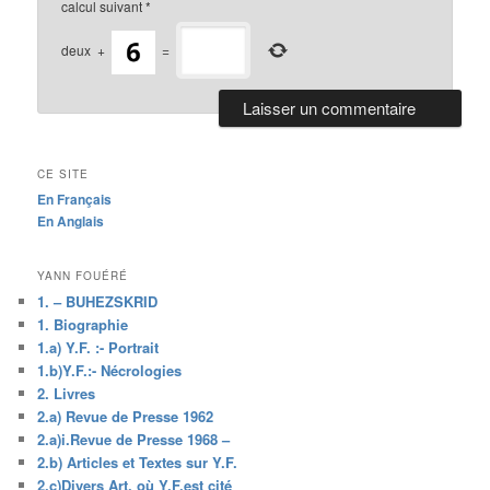
calcul suivant
*
deux
+
=
CE SITE
En Français
En Anglais
YANN FOUÉRÉ
1. – BUHEZSKRID
1. Biographie
1.a) Y.F. :- Portrait
1.b)Y.F.:- Nécrologies
2. Livres
2.a) Revue de Presse 1962
2.a)i.Revue de Presse 1968 –
2.b) Articles et Textes sur Y.F.
2.c)Divers Art. où Y.F.est cité