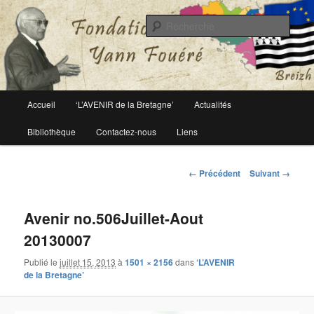
Le site officiel de la fondation Yann Fouéré
Rech
Fondation Yann Fouéré
Menu
Accueil
‘L’AVENIR de la Bretagne’
Actualités
Aller
principal
Bibliothèque
Contactez-nous
Liens
au
contenu
Navigation
← Précédent
Suivant →
des
principal
images
Avenir no.506Juillet-Aout
20130007
Publié le
juillet 15, 2013
à
1501 × 2156
dans
‘L’AVENIR
de la Bretagne’