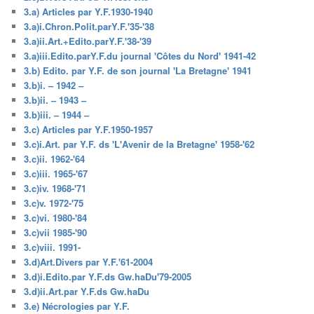
3.a) Articles par Y.F.1930-1940
3.a)i.Chron.Polit.parY.F.'35-'38
3.a)ii.Art.+Edito.parY.F.'38-'39
3.a)iii.Edito.parY.F.du journal 'Côtes du Nord' 1941-42
3.b) Edito. par Y.F. de son journal 'La Bretagne' 1941
3.b)i. – 1942 –
3.b)ii. – 1943 –
3.b)iii. – 1944 –
3.c) Articles par Y.F.1950-1957
3.c)i.Art. par Y.F. ds 'L'Avenir de la Bretagne' 1958-'62
3.c)ii. 1962-'64
3.c)iii. 1965-'67
3.c)iv. 1968-'71
3.c)v. 1972-'75
3.c)vi. 1980-'84
3.c)vii 1985-'90
3.c)viii. 1991-
3.d)Art.Divers par Y.F.'61-2004
3.d)i.Edito.par Y.F.ds Gw.haDu'79-2005
3.d)ii.Art.par Y.F.ds Gw.haDu
3.e) Nécrologies par Y.F.