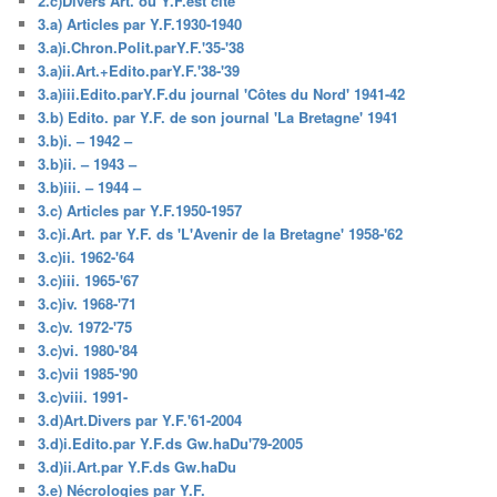
2.c)Divers Art. où Y.F.est cité
3.a) Articles par Y.F.1930-1940
3.a)i.Chron.Polit.parY.F.'35-'38
3.a)ii.Art.+Edito.parY.F.'38-'39
3.a)iii.Edito.parY.F.du journal 'Côtes du Nord' 1941-42
3.b) Edito. par Y.F. de son journal 'La Bretagne' 1941
3.b)i. – 1942 –
3.b)ii. – 1943 –
3.b)iii. – 1944 –
3.c) Articles par Y.F.1950-1957
3.c)i.Art. par Y.F. ds 'L'Avenir de la Bretagne' 1958-'62
3.c)ii. 1962-'64
3.c)iii. 1965-'67
3.c)iv. 1968-'71
3.c)v. 1972-'75
3.c)vi. 1980-'84
3.c)vii 1985-'90
3.c)viii. 1991-
3.d)Art.Divers par Y.F.'61-2004
3.d)i.Edito.par Y.F.ds Gw.haDu'79-2005
3.d)ii.Art.par Y.F.ds Gw.haDu
3.e) Nécrologies par Y.F.