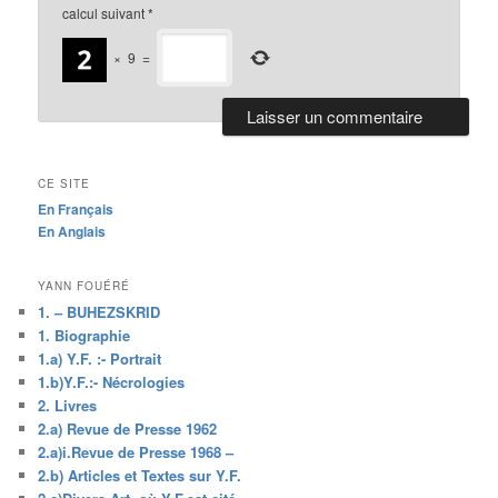
calcul suivant
*
×
9
=
CE SITE
En Français
En Anglais
YANN FOUÉRÉ
1. – BUHEZSKRID
1. Biographie
1.a) Y.F. :- Portrait
1.b)Y.F.:- Nécrologies
2. Livres
2.a) Revue de Presse 1962
2.a)i.Revue de Presse 1968 –
2.b) Articles et Textes sur Y.F.