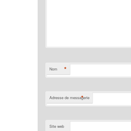
*
Nom
*
Adresse de messagerie
Site web