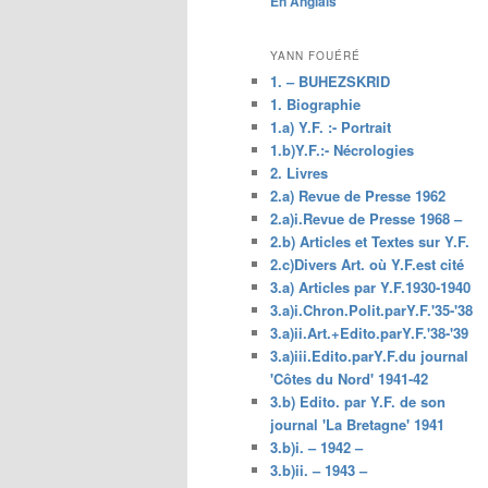
En Anglais
principal
YANN FOUÉRÉ
1. – BUHEZSKRID
1. Biographie
1.a) Y.F. :- Portrait
1.b)Y.F.:- Nécrologies
2. Livres
2.a) Revue de Presse 1962
2.a)i.Revue de Presse 1968 –
2.b) Articles et Textes sur Y.F.
2.c)Divers Art. où Y.F.est cité
3.a) Articles par Y.F.1930-1940
3.a)i.Chron.Polit.parY.F.'35-'38
3.a)ii.Art.+Edito.parY.F.'38-'39
3.a)iii.Edito.parY.F.du journal
'Côtes du Nord' 1941-42
3.b) Edito. par Y.F. de son
journal 'La Bretagne' 1941
3.b)i. – 1942 –
3.b)ii. – 1943 –