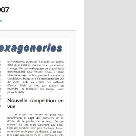
images
007
e’