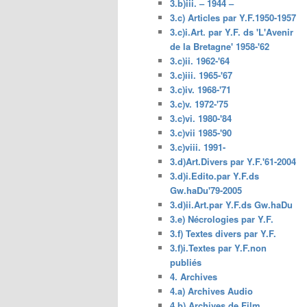
3.b)iii. – 1944 –
3.c) Articles par Y.F.1950-1957
3.c)i.Art. par Y.F. ds 'L'Avenir
de la Bretagne' 1958-'62
3.c)ii. 1962-'64
3.c)iii. 1965-'67
3.c)iv. 1968-'71
3.c)v. 1972-'75
3.c)vi. 1980-'84
3.c)vii 1985-'90
3.c)viii. 1991-
3.d)Art.Divers par Y.F.'61-2004
3.d)i.Edito.par Y.F.ds
Gw.haDu'79-2005
3.d)ii.Art.par Y.F.ds Gw.haDu
3.e) Nécrologies par Y.F.
3.f) Textes divers par Y.F.
3.f)i.Textes par Y.F.non
publiés
4. Archives
4.a) Archives Audio
4.b) Archives de Film