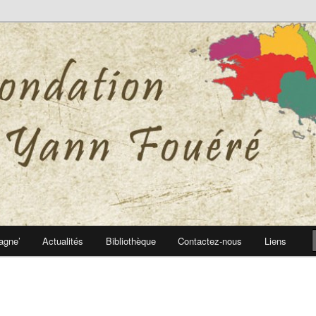
 Yann Fouéré
nn Fouéré
agne’
Actualités
Bibliothèque
Contactez-nous
Liens