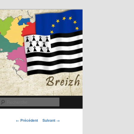
Recherche
Navigation
← Précédent
Suivant →
des