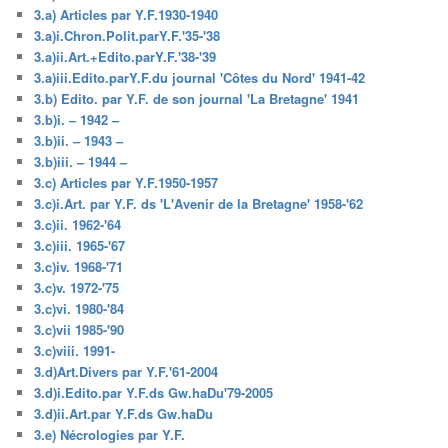
3.a) Articles par Y.F.1930-1940
3.a)i.Chron.Polit.parY.F.'35-'38
3.a)ii.Art.+Edito.parY.F.'38-'39
3.a)iii.Edito.parY.F.du journal 'Côtes du Nord' 1941-42
3.b) Edito. par Y.F. de son journal 'La Bretagne' 1941
3.b)i. – 1942 –
3.b)ii. – 1943 –
3.b)iii. – 1944 –
3.c) Articles par Y.F.1950-1957
3.c)i.Art. par Y.F. ds 'L'Avenir de la Bretagne' 1958-'62
3.c)ii. 1962-'64
3.c)iii. 1965-'67
3.c)iv. 1968-'71
3.c)v. 1972-'75
3.c)vi. 1980-'84
3.c)vii 1985-'90
3.c)viii. 1991-
3.d)Art.Divers par Y.F.'61-2004
3.d)i.Edito.par Y.F.ds Gw.haDu'79-2005
3.d)ii.Art.par Y.F.ds Gw.haDu
3.e) Nécrologies par Y.F.