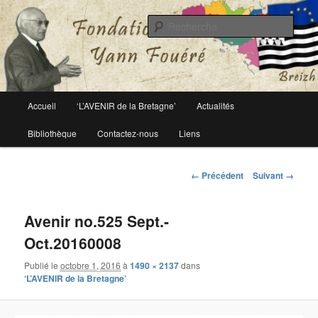
Le site officiel de la fondation Yann Fouéré
Rech
Fondation Yann Fouéré
Menu
Accueil
‘L’AVENIR de la Bretagne’
Actualités
Aller
principal
Bibliothèque
Contactez-nous
Liens
au
contenu
Navigation
← Précédent
Suivant →
des
principal
images
Avenir no.525 Sept.-
Oct.20160008
Publié le
octobre 1, 2016
à
1490 × 2137
dans
‘L’AVENIR de la Bretagne’