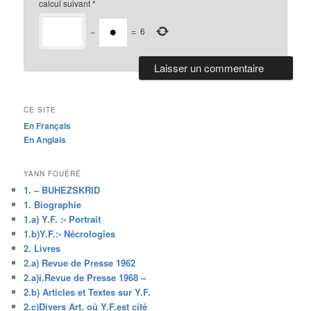
calcul suivant
*
−
=
6
CE SITE
En Français
En Anglais
YANN FOUÉRÉ
1. – BUHEZSKRID
1. Biographie
1.a) Y.F. :- Portrait
1.b)Y.F.:- Nécrologies
2. Livres
2.a) Revue de Presse 1962
2.a)i.Revue de Presse 1968 –
2.b) Articles et Textes sur Y.F.
2.c)Divers Art. où Y.F.est cité