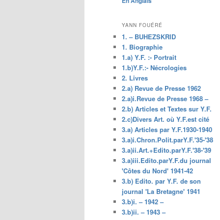
En Anglais
principal
YANN FOUÉRÉ
1. – BUHEZSKRID
1. Biographie
1.a) Y.F. :- Portrait
1.b)Y.F.:- Nécrologies
2. Livres
2.a) Revue de Presse 1962
2.a)i.Revue de Presse 1968 –
2.b) Articles et Textes sur Y.F.
2.c)Divers Art. où Y.F.est cité
3.a) Articles par Y.F.1930-1940
3.a)i.Chron.Polit.parY.F.'35-'38
3.a)ii.Art.+Edito.parY.F.'38-'39
3.a)iii.Edito.parY.F.du journal
'Côtes du Nord' 1941-42
3.b) Edito. par Y.F. de son
journal 'La Bretagne' 1941
3.b)i. – 1942 –
3.b)ii. – 1943 –