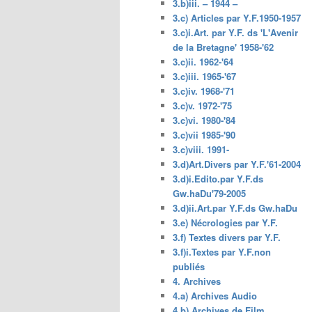
3.b)iii. – 1944 –
3.c) Articles par Y.F.1950-1957
3.c)i.Art. par Y.F. ds 'L'Avenir
de la Bretagne' 1958-'62
3.c)ii. 1962-'64
3.c)iii. 1965-'67
3.c)iv. 1968-'71
3.c)v. 1972-'75
3.c)vi. 1980-'84
3.c)vii 1985-'90
3.c)viii. 1991-
3.d)Art.Divers par Y.F.'61-2004
3.d)i.Edito.par Y.F.ds
Gw.haDu'79-2005
3.d)ii.Art.par Y.F.ds Gw.haDu
3.e) Nécrologies par Y.F.
3.f) Textes divers par Y.F.
3.f)i.Textes par Y.F.non
publiés
4. Archives
4.a) Archives Audio
4.b) Archives de Film