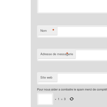
*
Nom
*
Adresse de messagerie
Site web
Pour nous aider a combatre le spam merci de compléte
×
1
=
3