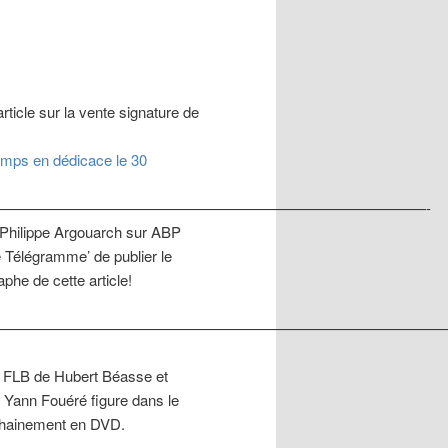
articles
article sur la vente signature de
amps en dédicace le 30
—————————————————————————————-
de Philippe Argouarch sur ABP
e Télégramme’ de publier le
he de cette article!
——————————————————————————————
le FLB de Hubert Béasse et
. Yann Fouéré figure dans le
ochainement en DVD.