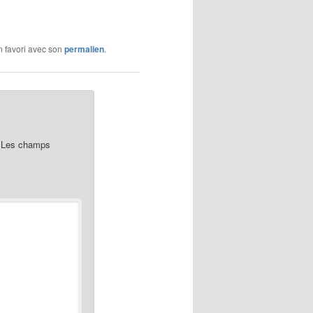
en favori avec son
permalien
.
Les champs