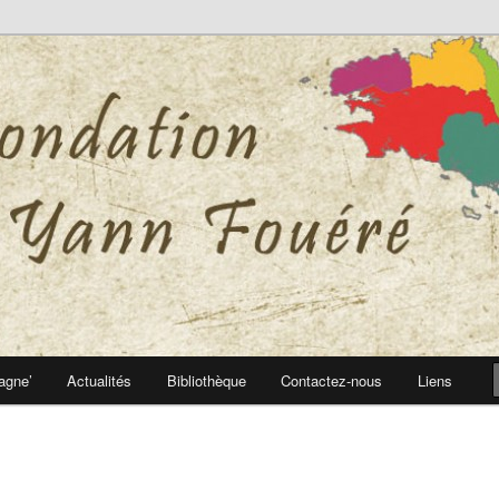
 Yann Fouéré
nn Fouéré
agne’
Actualités
Bibliothèque
Contactez-nous
Liens