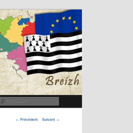
Recherche
Navigation
←
Précédent
Suivant
→
des