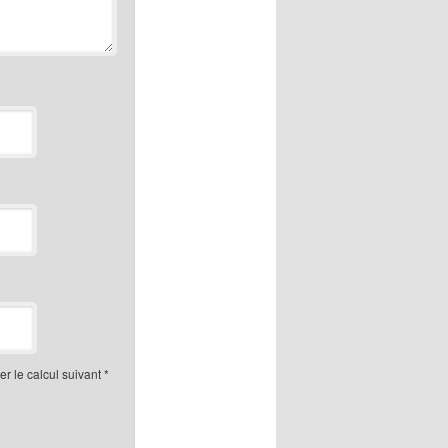
r le calcul suivant
*