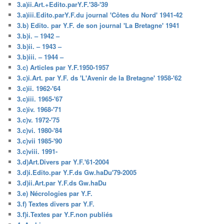
3.a)ii.Art.+Edito.parY.F.'38-'39
3.a)iii.Edito.parY.F.du journal 'Côtes du Nord' 1941-42
3.b) Edito. par Y.F. de son journal 'La Bretagne' 1941
3.b)i. – 1942 –
3.b)ii. – 1943 –
3.b)iii. – 1944 –
3.c) Articles par Y.F.1950-1957
3.c)i.Art. par Y.F. ds 'L'Avenir de la Bretagne' 1958-'62
3.c)ii. 1962-'64
3.c)iii. 1965-'67
3.c)iv. 1968-'71
3.c)v. 1972-'75
3.c)vi. 1980-'84
3.c)vii 1985-'90
3.c)viii. 1991-
3.d)Art.Divers par Y.F.'61-2004
3.d)i.Edito.par Y.F.ds Gw.haDu'79-2005
3.d)ii.Art.par Y.F.ds Gw.haDu
3.e) Nécrologies par Y.F.
3.f) Textes divers par Y.F.
3.f)i.Textes par Y.F.non publiés