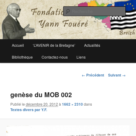
Le site officiel de la fondation Yann Fouéré
Rech
Fondation Yann Fouéré
Menu
Accueil
‘L’AVENIR de la Bretagne’
Actualités
Aller
principal
Bibliothèque
Contactez-nous
Liens
au
contenu
Navigation
← Précédent
Suivant →
des
principal
images
genèse du MOB 002
Publié le
décembre 20, 2012
à
1662 × 2310
dans
Textes divers par Y.F.