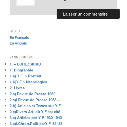
CE SITE
En Français
En Anglais
YANN FOUÉRÉ
1. – BUHEZSKRID
1. Biographie
1.a) Y.F. :- Portrait
1.b)Y.F.:- Nécrologies
2. Livres
2.a) Revue de Presse 1962
2.a)i.Revue de Presse 1968 –
2.b) Articles et Textes sur Y.F.
2.c)Divers Art. où Y.F.est cité
3.a) Articles par Y.F.1930-1940
3.a)i.Chron.Polit.parY.F.'35-'38