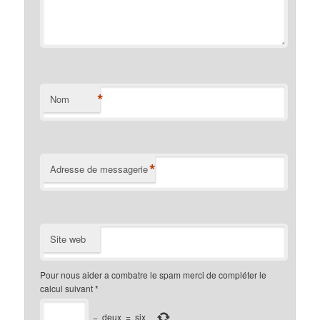
*
Nom
*
Adresse de messagerie
Site web
Pour nous aider a combatre le spam merci de compléter le
calcul suivant
*
−
deux
=
six