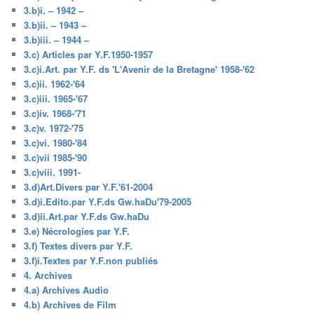
3.b)i. – 1942 –
3.b)ii. – 1943 –
3.b)iii. – 1944 –
3.c) Articles par Y.F.1950-1957
3.c)i.Art. par Y.F. ds 'L'Avenir de la Bretagne' 1958-'62
3.c)ii. 1962-'64
3.c)iii. 1965-'67
3.c)iv. 1968-'71
3.c)v. 1972-'75
3.c)vi. 1980-'84
3.c)vii 1985-'90
3.c)viii. 1991-
3.d)Art.Divers par Y.F.'61-2004
3.d)i.Edito.par Y.F.ds Gw.haDu'79-2005
3.d)ii.Art.par Y.F.ds Gw.haDu
3.e) Nécrologies par Y.F.
3.f) Textes divers par Y.F.
3.f)i.Textes par Y.F.non publiés
4. Archives
4.a) Archives Audio
4.b) Archives de Film