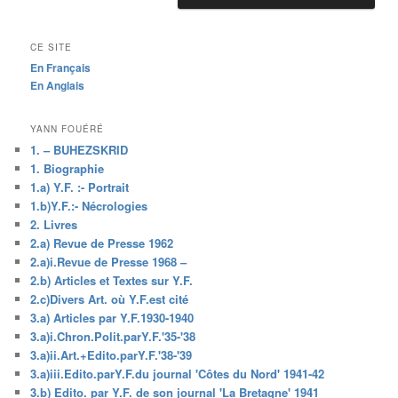
CE SITE
En Français
En Anglais
YANN FOUÉRÉ
1. – BUHEZSKRID
1. Biographie
1.a) Y.F. :- Portrait
1.b)Y.F.:- Nécrologies
2. Livres
2.a) Revue de Presse 1962
2.a)i.Revue de Presse 1968 –
2.b) Articles et Textes sur Y.F.
2.c)Divers Art. où Y.F.est cité
3.a) Articles par Y.F.1930-1940
3.a)i.Chron.Polit.parY.F.'35-'38
3.a)ii.Art.+Edito.parY.F.'38-'39
3.a)iii.Edito.parY.F.du journal 'Côtes du Nord' 1941-42
3.b) Edito. par Y.F. de son journal 'La Bretagne' 1941