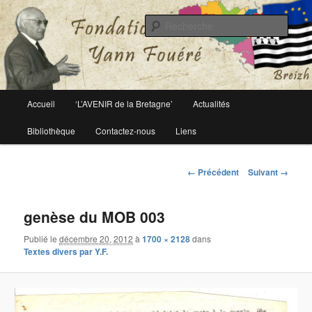
Le site officiel de la fondation Yann Fouéré
Rech
Fondation Yann Fouéré
Menu
Accueil
‘L’AVENIR de la Bretagne’
Actualités
Aller
principal
Bibliothèque
Contactez-nous
Liens
au
contenu
Navigation
← Précédent
Suivant →
des
principal
images
genèse du MOB 003
Publié le
décembre 20, 2012
à
1700 × 2128
dans
Textes divers par Y.F.